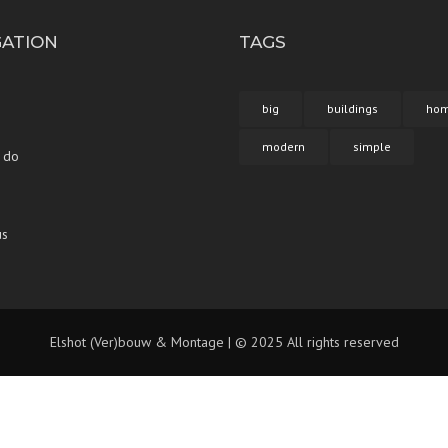
GATION
TAGS
big
buildings
ho
modern
simple
 do
us
Elshot (Ver)bouw & Montage | © 2025 All rights reserved