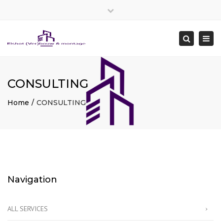
×
Close
top
Togg
Search
bar
navi
CONSULTING
Home
CONSULTING
Navigation
ALL SERVICES