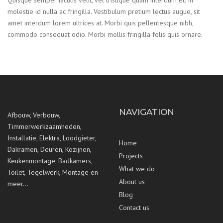
molestie id nulla ac fringilla. Vestibulum pretium lectus augue, sit
amet interdum lorem ultrices at. Morbi quis pellentesque nibh,
commodo consequat odio. Morbi mollis fringilla felis quis ornare.
NAVIGATION
Afbouw, Verbouw,
Timmerwerkzaamheden,
Installatie, Elektra, Loodgieter,
Home
Dakramen, Deuren, Kozijnen,
Projects
Keukenmontage, Badkamers,
What we do
Toilet, Tegelwerk, Montage en
About us
meer…
Blog
Contact us