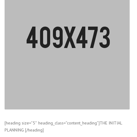
[heading size=”5″ heading_class=”content_heading”]THE INITIAL
PLANNING [/heading]