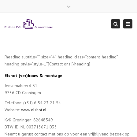
×
Close
top
Togg
Search
bar
navi
[heading subtitle=”” size=”4″ heading_class=”content_heading”
heading_style=”style-1″]Contact ons![/heading]
Elshot (ver)bouw & montage
Jensemaheerd 51
9736 CD Groningen
Telefoon: (+31) 6 54 23 21 54
Website:
www.elshot.nl
KvK Groningen: 82648549
BTW ID: NL 003713671 B33
Neemt u gerust contact met ons op voor een vrijblijvend bezoek op